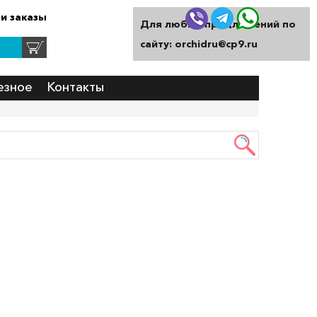
и заказы
Для любых предложений по
сайту: orchidru@cp9.ru
езное
Контакты