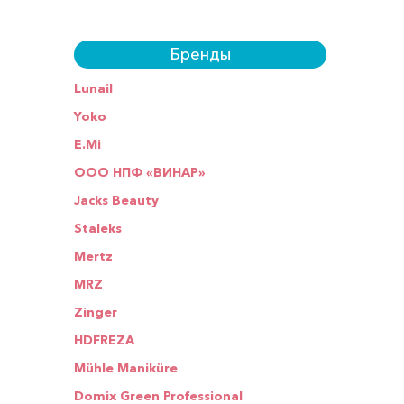
Бренды
Lunail
Yoko
E.Mi
ООО НПФ «ВИНАР»
Jacks Beauty
Staleks
Mertz
MRZ
Zinger
HDFREZA
Mühle Maniküre
Domix Green Professional