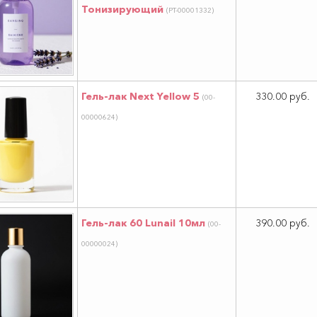
Тонизирующий
(РТ-00001332)
Гель-лак Next Yellow 5
330.00 руб.
(00-
00000624)
Гель-лак 60 Lunail 10мл
390.00 руб.
(00-
00000024)