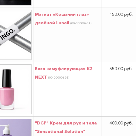
Магнит «Кошачий глаз»
150.00 руб.
двойной Lunail
(00-00000434)
База камуфлирующая К2
550.00 руб.
NEXT
(00-00000654)
"DGP" Крем для рук и тела
400.00 руб.
"Sensational Solution"