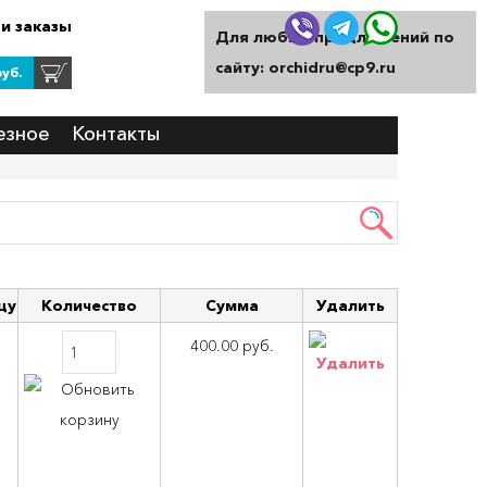
и заказы
Для любых предложений по
сайту: orchidru@cp9.ru
уб.
езное
Контакты
цу
Количество
Сумма
Удалить
400.00 руб.