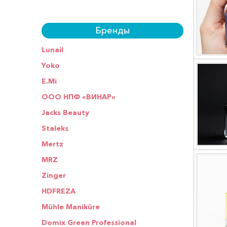
Бренды
Lunail
Yoko
E.Mi
ООО НПФ «ВИНАР»
Jacks Beauty
Staleks
Mertz
MRZ
Zinger
HDFREZA
Mühle Maniküre
Domix Green Professional